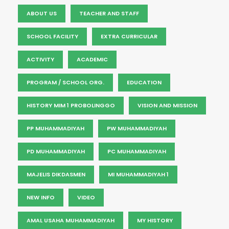
ABOUT US
TEACHER AND STAFF
SCHOOL FACILITY
EXTRA CURRICULAR
ACTIVITY
ACADEMIC
PROGRAM / SCHOOL ORG.
EDUCATION
HISTORY MIM 1 PROBOLINGGO
VISION AND MISSION
PP MUHAMMADIYAH
PW MUHAMMADIYAH
PD MUHAMMADIYAH
PC MUHAMMADIYAH
MAJELIS DIKDASMEN
MI MUHAMMADIYAH 1
NEW INFO
VIDEO
AMAL USAHA MUHAMMADIYAH
MY HISTORY