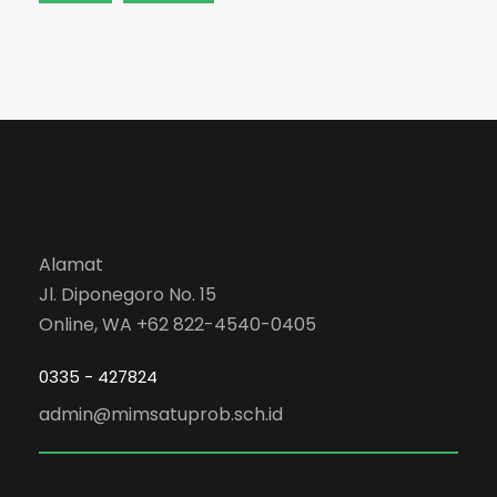
Alamat
Jl. Diponegoro No. 15
Online, WA +62 822-4540-0405
0335 - 427824
admin@mimsatuprob.sch.id