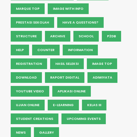
MARQUE TOP
IMAGE WITH INFO
PRESTASI SEKOLAH
HAVE A QUESTIONS?
STRUCTURE
ARCHIVE
SCHOOL
P2DB
HELP
COUNTER
INFORMATION
REGISTRATION
HASIL SELEKSI
IMAGE TOP
DOWNLOAD
RAPORT DIGITAL
ADIWIYATA
YOUTUBE VIDEO
APLIKASI ONLINE
UJIAN ONLINE
E-LEARNING
KELAS III
STUDENT CREATIONS
UPCOMING EVENTS
NEWS
GALLERY